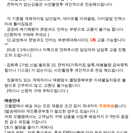
큰하자가 없는상품은 사진촬영후 개인적으로 전송해드립니다.
각 기종별 개체차이및 삼선일치, 데이트휠 미세쏠림, 다이얼및 인덱스
미세 틀어짐등은
공장에 얘기해봤자 콧방귀도 안뀌는 부분으로 교품이 불가능 합니다.
(신중하게 구매해 주세요.)
단,공장에서 콧방귀도 안끼는 부분에대해서라도
1회
교품 가능합니다
^^
(따로 1:1게시판이나 카톡으로 연락주시면 담당자와 상담후 교품 진행
도와 드립니다.)
.
- 잡화류 (가방,신발,벨트등 )도 큰하자(가죽까짐,얼룩,재봉불량,금속류찍
힘이나 기스등) 가 없는이상, 사진촬영후 개인적으로 전송 해드립니다.
정품에도 있는 개체차이나 재봉땀수,퀼팅중복부분 미세불일치등은 불
량으로 간주하지 않고, 교환도 불가능합니다.
(역시나 신중히 구매 부탁드립니다.)
배송안내
오벨렙에서 배송 되는 모든 제품은 조건 없이 국내까지
무료배송
됩니다.
(발송에따라 개인통관부호가 필요한 경우도 있습니다.)
저희 오벨렙에서는 고객님의 구매 상품을 사입후 배송까지 2~3번의 꼼꼼
한 검수 과정을 거칩니다.
(초기 불량을 줄이기 위해서)
* 배송 방법 : 자체 특수운송, 혹은 EMS(상황에 따라 운송 방식은 수시로