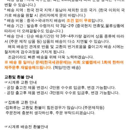
변할 수 있습니다.)
* 배송 지역 : 한국 전국 지역 / 동남아 제외한 모든 국가. (한국 이외의 국
가로 배송을 원할 시 관리자에게 문의 바랍니다.)
* 배송 비용 : 중국->국내까지 배송비
조건 없이 무료
입니다.
* 배송 기간 : 발송후 수령까지 약 3일~2주 (중국현지 연휴및,물류상황에
따라서 더 오래걸릴수도 있습니다.)
* 배송 안내 : 단순 배송기간만 약 3주~4주가량 걸리며 상품 종류에 따라
서 (주문 제작 상품 등) 상품의 배송이 다소 지연될 수 있습니다.
해외 배송인 관계로 반품 및 교환의 번거로움을 줄이고자 배송 시에는
철저하게 검수과정을 거치게 됩니다.
조금이라도 빠른 배송을 위해 더욱 노력하겠습니다.
※ 배송 중 일어난 문제(한국세관문제)는 저희 오벨렙에서 1회에 한하여
재주문후 재발송해드립니다.
(책임/안전 배송)
교환및 환불 안내
☞시계류
교환 안내
- 공장 출고전 제품 변경시 -2만원 수수료 입금후, 변경 가능합니다.
- 공장 출고후 제품 변경시 -3만원의 수수료 입금후, 변경 가능합니다.
☞잡화류
교환 안내
-잡화류는 교환및 환불이 힘든경우가 많습니다.(주문제작등)
주문전에 충분히 생각하신후, 주문 부탁드리겠습니다.
☞시계류
배송전 환불안내