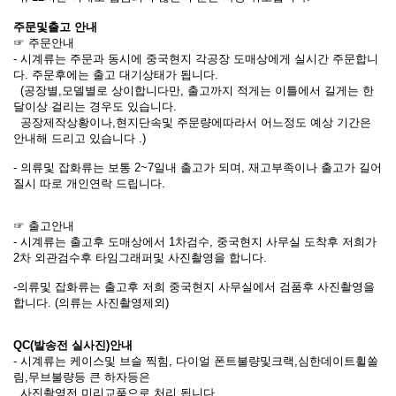
주문및출고 안내
☞ 주문
안내
- 시계류는
주문과 동시에 중국현지 각공장 도매상에게 실시간 주문합니
다. 주문후에는 출고 대기상태가 됩니다.
(공장별,모델별로 상이합니다만, 출고까지 적게는
이틀에서 길게는 한
달이상 걸리는 경우도 있습니다.
공장제작상황이나,현지단속및 주문량에따라서 어느정도 예상 기간은
안내해 드리고 있습니다 .)
- 의류및 잡화류는 보통 2~7일내 출고가 되며, 재고부족이나 출고가 길어
질시 따로 개인연락 드립니다.
☞ 출고안내
- 시계류는
출고후 도매상에서 1차검수,
중국현지 사무실 도착후 저희가
2차 외관검수후 타임그래퍼및 사진촬영을 합니다.
-의류및 잡화류는 출고후 저희 중국현지 사무실에서 검품후 사진촬영을
합니다. (의류는 사진촬영제외)
QC(발송전 실사진)안내
- 시계류는 케이스및 브슬 찍힘, 다이얼 폰트불량및크랙,심한데이트휠쏠
림,무브불량등 큰 하자등은
사진촬영전 미리교품으로 처리 됩니다.