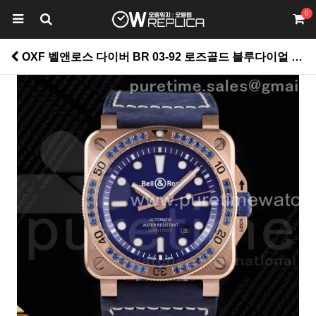
0
OXF 벨앤로스 다이버 BR 03-92 로즈골드 블루다이얼 블루다이아베젤 블루가죽스트랩 BR 03-92 Diver RG OXF 1:1 Best Edition Blue Dial Diamond Bezel on Blue Asso Strap MIYOTA 9015 (Free Nylon Strap) > 벨앤로스(BELL & ROSS)