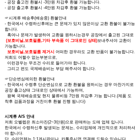
- 공장 출고전 환불시 -3만원 차감후 환불 가능합니다.
- 공장 출고후 환불시 -4만원 차감후 환불 가능합니다.
☞시계류
배송후(배송중) 환불안내
- 한국에서 수령하신후에는 큰 문제가 있지 않은이상 교환 환불이 불가능
합니다.
혹여나 문제가 발생하여 교환을 원하시는경우 공장에서 출고된 그대로
(보호비닐,보호필름,기타 부속품 이 그대로인 상태)
보내주셔야 교환이
가능합니다.
보호비닐,보호필름 제거시
어떠한 경우라도 교환 반품이 불가능합니다.
저희도 어쩔수 없는부분으로,
이런경우는 무조건 수리로 들어가야 합니다.
그리고 편도 국제배송비는 부담 해주셔야 합니다.
☞단순변심에의한 환불안내
- 한국에서 수령후 단순변심으로 교환 환불을 원하시는 경우 마찬가지로
공장 출고상태 그대로인 상태에서 가능하며,
왕복 국제배송료및 현지 물류비등 7만원 차감후 가능 합니다.(제품 도
착후 검품과정을 거친이후 환불 진행 됩니다)
시계류 A/S 안내
저희 오벨렙은 최소마진(2~3만원)으로 판매하는 도매 업체 입니다.
한국에서 수령하신후 발생되는 문제는, 수리업체에 개인적으로 처리하셔
야 합니다.
단, 수리업체는 1:1게시판이나 카톡주시면 연결해 드릴수 있습니다.