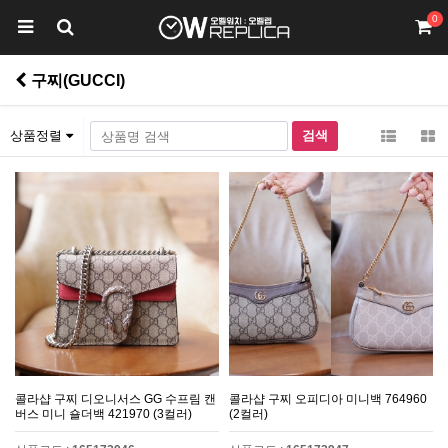
0
구찌(GUCCI)
상품정렬
콜라샵 구찌 디오니서스 GG 수프림 캔
콜라샵 구찌 오피디아 미니백 764960
버스 미니 숄더백 421970 (3컬러)
(2컬러)