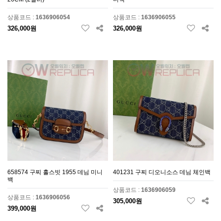
상품코드 :
1636906054
상품코드 :
1636906055
326,000원
326,000원
658574 구찌 홀스빗 1955 데님 미니
401231 구찌 디오니소스 데님 체인백
백
상품코드 :
1636906059
상품코드 :
1636906056
305,000원
399,000원