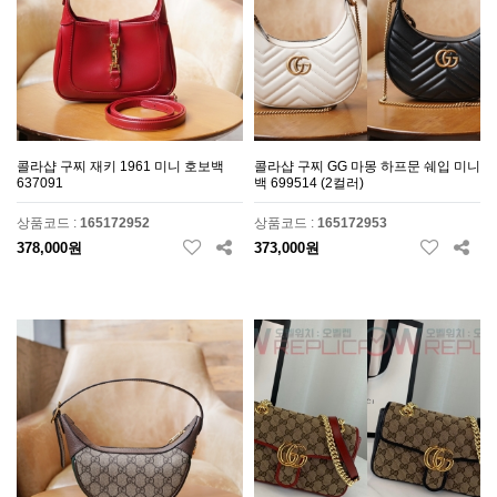
콜라샵 구찌 재키 1961 미니 호보백
콜라샵 구찌 GG 마몽 하프문 쉐입 미니
637091
백 699514 (2컬러)
상품코드 :
165172952
상품코드 :
165172953
378,000원
373,000원