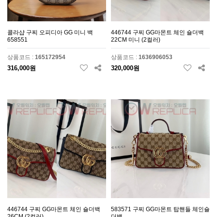
콜라샵 구찌 오피디아 GG 미니 백
446744 구찌 GG마몬트 체인 숄더백
658551
22CM 미니 (2컬러)
상품코드 :
165172954
상품코드 :
1636906053
316,000원
320,000원
446744 구찌 GG마몬트 체인 숄더백
583571 구찌 GG마몬트 탑핸들 체인숄
26CM (2컬러)
더백