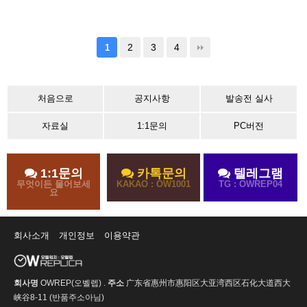
2
3
4
1
처음으로
공지사항
발송전 실사
자료실
1:1문의
PC버전
1:1문의
카톡문의
텔레그램
무엇이든 물어보세
KAKAO : OW1001
TG : OWREP04
요
회사소개
개인정보
이용약관
회사명
OWREP(오벨렙) .
주소
广东省惠州市惠阳区大亚湾西区石化大道西大
峡谷8-11 (반품주소아님)