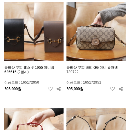
콜라샵 구찌 홀스빗 1955 미니백
콜라샵 구찌 쁘띠 GG 미니 숄더백
625615 (2컬러)
739722
상품코드 :
165172950
상품코드 :
165172951
303,000원
395,000원