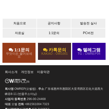
처음으로
공지사항
발송전 실사
자료실
1:1문의
PC버전
1:1문의
카톡문의
텔레그램
무엇이든 물어보세
KAKAO : OW1001
TG : OWREP04
요
회사소개
개인정보
이용약관
회사명
OWREP(오벨렙) .
주소
广东省惠州市惠阳区大亚湾西区石化大道西大
峡谷8-11 (반품주소아님)
사업자 등록번호
296-00-24468
대표
오벨
전화
+861561004 7323