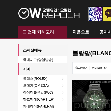
전체 카테고리
처음으로
공지
스페셜메뉴
블랑팡(BLANC
국내재고(당일발송)
출시일순
판매많은순
시계
롤렉스(ROLEX)
오메가(OMEGA)
아이더블류씨(IWC)
까르띠에(CARTIER)
파네라이(PANERAI)