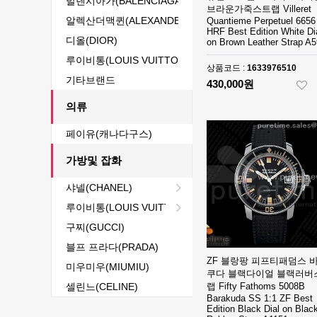
발렌시아가(BALENCIAGA)
브라운가죽스트랩 Villeret
알렉산더맥퀸(ALEXANDER MCQUEEN)
Quantieme Perpetuel 665
HRF Best Edition White Di
디올(DIOR)
on Brown Leather Strap A
루이비통(LOUIS VUITTON)
상품코드 :
1633976510
기타브랜드
430,000원
의류
페이유(캐나다구스)
가방및 잡화
샤넬(CHANEL)
루이비통(LOUIS VUITTON)
구찌(GUCCI)
블프 프라다(PRADA)
ZF 블랑팡 피프티패덤스 
미우미우(MIUMIU)
쿠다 블랙다이얼 블랙러버
셀린느(CELINE)
랩 Fifty Fathoms 5008B
Barakuda SS 1:1 ZF Best
Edition Black Dial on Blac