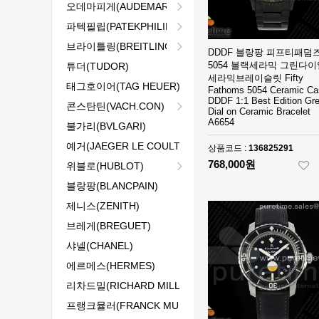
오데마피게(AUDEMARS P)
파텍필립(PATEKPHILIPPE)
브라이틀링(BREITLING)
DDDF 블랑팡 피프티패덤
5054 블랙세라믹 그린다이
튜더(TUDOR)
세라믹브레이슬릿 Fifty
태그호이어(TAG HEUER)
Fathoms 5054 Ceramic Ca
DDDF 1:1 Best Edition Gr
콘스탄틴(VACH.CON)
Dial on Ceramic Bracelet
A6654
불가리(BVLGARI)
예거(JAEGER LE COULTRE)
상품코드 :
136825291
768,000원
위블로(HUBLOT)
블랑팡(BLANCPAIN)
제니스(ZENITH)
브레게(BREGUET)
샤넬(CHANEL)
에르메스(HERMES)
리차드밀(RICHARD MILLE)
프랭크뮬러(FRANCK MULLER)