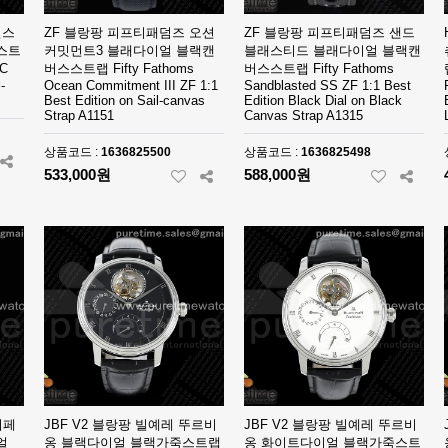
밀스
ZF 블랑팡 피프티패덤즈 오션
ZF 블랑팡 피프티패덤즈 샌드
스트
커밋먼트3 블래다이얼 블랙캔
블래스티드 블래다이얼 블랙캔
EC
버스스트랩 Fifty Fathoms
버스스트랩 Fifty Fathoms
-
Ocean Commitment III ZF 1:1
Sandblasted SS ZF 1:1 Best
Best Edition on Sail-canvas
Edition Black Dial on Black
Strap A1151
Canvas Strap A1315
상품코드 :
1636825500
상품코드 :
1636825498
533,000원
588,000원
퍼페
JBF V2 블랑팡 빌예레 뚜르비
JBF V2 블랑팡 빌예레 뚜르비
얼
옹 블랙다이얼 블랙가죽스트랩
옹 화이트다이얼 블랙가죽스트