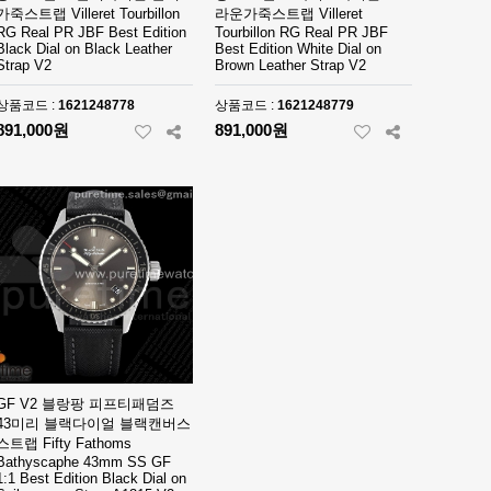
가죽스트랩 Villeret Tourbillon
라운가죽스트랩 Villeret
RG Real PR JBF Best Edition
Tourbillon RG Real PR JBF
Black Dial on Black Leather
Best Edition White Dial on
Strap V2
Brown Leather Strap V2
상품코드 :
1621248778
상품코드 :
1621248779
891,000원
891,000원
GF V2 블랑팡 피프티패덤즈
43미리 블랙다이얼 블랙캔버스
스트랩 Fifty Fathoms
Bathyscaphe 43mm SS GF
1:1 Best Edition Black Dial on