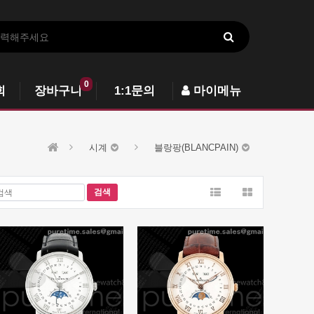
0
회
장바구니
1:1문의
마이메뉴
시계
블랑팡(BLANCPAIN)