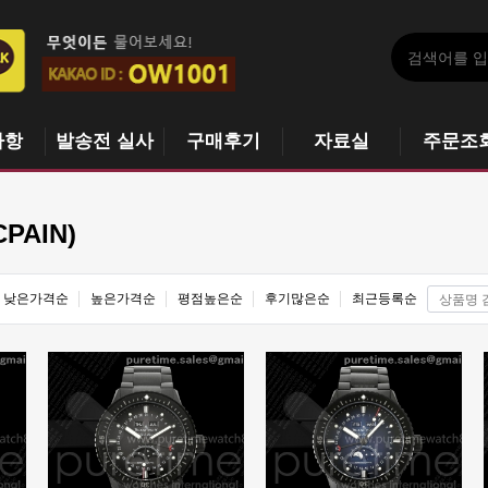
사항
발송전 실사
구매후기
자료실
주문조
PAIN)
낮은가격순
높은가격순
평점높은순
후기많은순
최근등록순