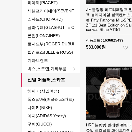
피아제(PIAGET)
ZF 블랑팡 피프티패덤즈 
세븐프라이데이(SEVENFRIDAY)
펙 블래다이얼 블랙캔버스
쇼파드(CHOPARD)
랩 Fifty Fathoms MIL-SP
ZF 1:1 Best Edition on Sail
글라슈테(GLASHUTTE ORIGINAL)
canvas Strap A1151
론진(LONGINES)
상품코드 :
1636825499
로저드뷔(ROGER DUBUIS)
533,000원
벨앤로스(BELL & ROSS)
기타브랜드
박스,스트랩,기타부품
신발,머플러,스카프
해피네(샤넬여성)
폭스샵,팀(머플러,스카프)
나이키(NIKE)
이지(ADIDAS Yeezy)
구찌(GUCCI)
HRF 블랑팡 빌레렛 콴팀 
츄얼 로즈골드 화이트다이