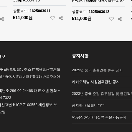
Strap A6654 V3
Brown Leather Strap A6654 V3
상품코드 :
1625063011
상품코드 :
1625063012
511,000원
511,000원
공지사항
정보
REP(오벨렙) .
주소
广东省惠州市惠阳
2025년 중국 춘절연휴 휴무 공지
区石化大道西大峡谷8-11 (반품주소아
카카오채널 사칭업체관련 공지
록번호
296-00-24468
대표
오벨
전화
+
2023년 중국 춘절 휴무일정 및 클린팩
4 7323
업신고번호
ICP 7100552
개인정보 보
공지하나 올립니다^^
오벨
VS공장(VSF) 데젓류 주문가능공지