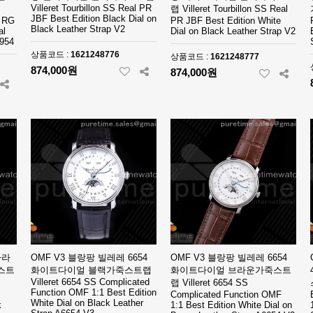
Villeret Tourbillon SS Real PR
랩 Villeret Tourbillon SS Real
JBF Best Edition Black Dial on
6 RG
PR JBF Best Edition White
Black Leather Strap V2
al
Dial on Black Leather Strap V2
5954
상품코드 :
1621248776
상품코드 :
1621248777
874,000원
874,000원
바라
OMF V3 블랑팡 빌레레 6654
OMF V3 블랑팡 빌레레 6654
스트
화이트다이얼 블랙가죽스트랩
화이트다이얼 브라운가죽스트
Villeret 6654 SS Complicated
랩 Villeret 6654 SS
Function OMF 1:1 Best Edition
Complicated Function OMF
White Dial on Black Leather
k
1:1 Best Edition White Dial on