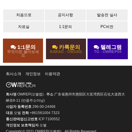
처음으로
공지사항
발송전 실사
자료실
1:1문의
PC버전
1:1문의
카톡문의
텔레그램
무엇이든 물어보세
KAKAO : OW1001
TG : OWREP04
요
회사소개
개인정보
이용약관
회사명
OWREP(오벨렙) .
주소
广东省惠州市惠阳区大亚湾西区石化大道西大
峡谷8-11 (반품주소아님)
사업자 등록번호
296-00-24468
대표
오벨
전화
+861561004 7323
통신판매업신고번호
ICP 7100552
개인정보 보호책임자
오벨
Copyright © 2021 OWREP(오벨렙) .. All Rights Reserved.