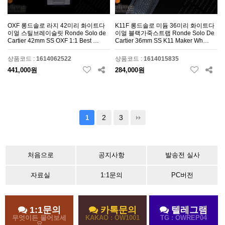
OXF 롱드솔로 라지 42미리 화이트다
K11F 롱드솔로 미듐 36미리 화이트다
이얼 스틸브레이슬릿 Ronde Solo de
이얼 블랙가죽스트랩 Ronde Solo De
Cartier 42mm SS OXF 1:1 Best …
Cartier 36mm SS K11 Maker Wh…
상품코드 :
1614062522
상품코드 :
1614015835
441,000원
284,000원
2
3
1
처음으로
공지사항
발송전 실사
자료실
1:1문의
PC버전
1:1문의
카톡문의
텔레그램
무엇이든 물어보세
KAKAO : OW1001
TG : OWREP04
요